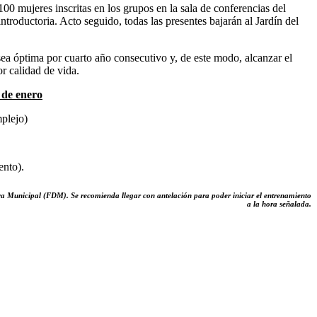
100 mujeres inscritas en los grupos en la sala de conferencias del
introductoria. Acto seguido, todas las presentes bajarán al Jardín del
sea óptima por cuarto año consecutivo y, de este modo, alcanzar el
r calidad de vida.
e enero
plejo)
ento).
iva Municipal (FDM). Se recomienda llegar con antelación para poder iniciar el entrenamiento
a la hora señalada.