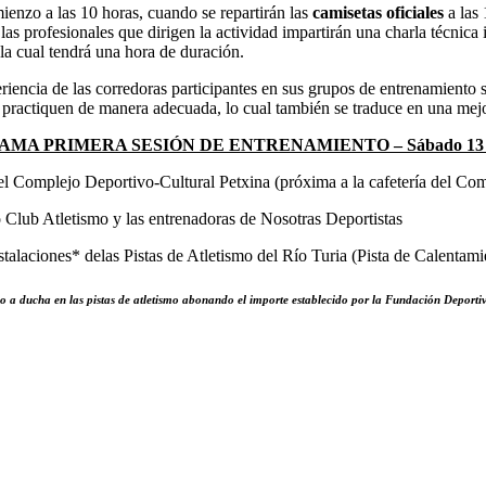
ienzo a las 10 horas, cuando se repartirán las
camisetas oficiales
a las 
 las profesionales que dirigen la actividad impartirán una charla técnica 
 la cual tendrá una hora de duración.
iencia de las corredoras participantes en sus grupos de entrenamiento 
 practiquen de manera adecuada, lo cual también se traduce en una mejo
MA PRIMERA SESIÓN DE ENTRENAMIENTO – Sábado 13 d
l Complejo Deportivo-Cultural Petxina (próxima a la cafetería del Com
no Club Atletismo y las entrenadoras de Nosotras Deportistas
stalaciones* delas Pistas de Atletismo del Río Turia (Pista de Calentami
ho a ducha en las pistas de atletismo abonando el importe establecido por la Fundación Deport