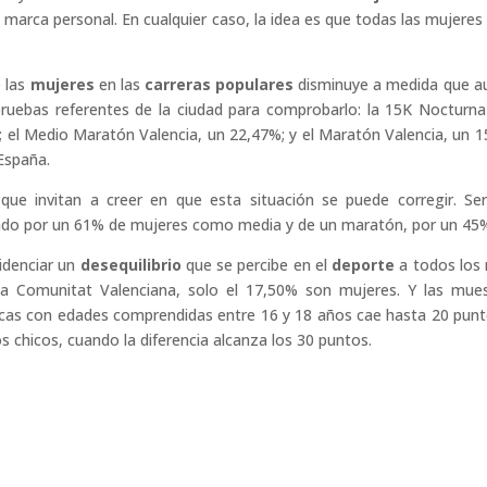
 marca personal. En cualquier caso, la idea es que todas las mujere
e las
mujeres
en las
carreras populares
disminuye a medida que au
 pruebas referentes de la ciudad para comprobarlo: la 15K Noctur
 el Medio Maratón Valencia, un 22,47%; y el Maratón Valencia, un 1
España.
 que invitan a creer en que esta situación se puede corregir. Se
do por un 61% de mujeres como media y de un maratón, por un 45
videnciar un
desequilibrio
que se percibe en el
deporte
a todos los 
a Comunitat Valenciana, solo el 17,50% son mujeres. Y las mues
hicas con edades comprendidas entre 16 y 18 años cae hasta 20 pun
s chicos, cuando la diferencia alcanza los 30 puntos.