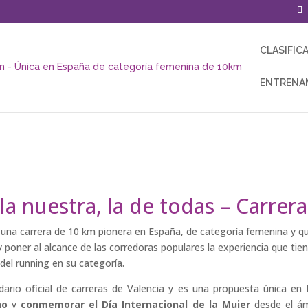
CLASIFIC
ENTRENA
Por qué una 10KFem
 la nuestra, la de todas – Carre
 una carrera de 10 km pionera en España, de categoría femenina y qu
oner al alcance de las corredoras populares la experiencia que tien
del running en su categoría.
dario oficial de carreras de Valencia y es una propuesta única en
no
y
conmemorar el Día Internacional de la Mujer
desde el ám