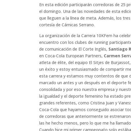
En esta edición participarán corredoras de 25 pr
el domingo. Una de las novedades de esta edici
que lleguen a la línea de meta. Además, los tr
cortesía de Cárnicas Serrano.
La organización de la Carrera 10KFem ha celebra
encuentro con los clubes de running participan
de comunicación de El Corte Inglés,
Santiago R
en Coca-Cola European Partners,
Carmen Serr
atleta de élite, del equipo El Sitjes de Burjassot
un éxito y estoy entusiasmado de compartir 
esta carrera y estamos muy contentos de que d
marcado un antes y un después en el deporte f
consolidada y por eso nuestra empresa y nuest
la igualdad y el deporte femenino ha estado pr
grandes referentes, como Cristina Juan y Vane
Coca-Cola que hayamos conseguido asociar tod
de corredoras que anteriormente se estrenaron 
las he hecho menos, pero lo que me ha llamado la
Cuando hice mi primer campeonato solo estába