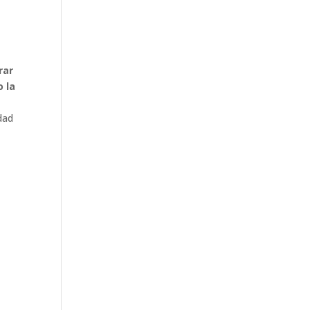
rar
o la
a
idad