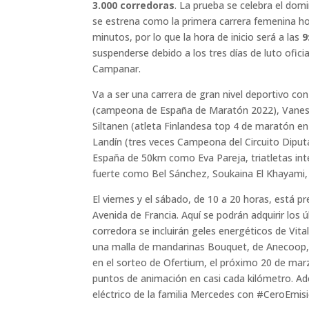
3.000 corredoras
. La prueba se celebra el dom
se estrena como la primera carrera femenina ho
minutos, por lo que la hora de inicio será a las
9
suspenderse debido a los tres días de luto ofici
Campanar.
Va a ser una carrera de gran nivel deportivo co
(campeona de España de Maratón 2022), Vaness
Siltanen (atleta Finlandesa top 4 de maratón en
Landín (tres veces Campeona del Circuito Diputa
España de 50km como Eva Pareja, triatletas in
fuerte como Bel Sánchez, Soukaina El Khayami,
El viernes y el sábado, de 10 a 20 horas, está pr
Avenida de Francia. Aquí se podrán adquirir los ú
corredora se incluirán geles energéticos de Vita
una malla de mandarinas Bouquet, de Anecoop, p
en el sorteo de Ofertium, el próximo 20 de mar
puntos de animación en casi cada kilómetro. Ad
eléctrico de la familia Mercedes con #CeroEmisi