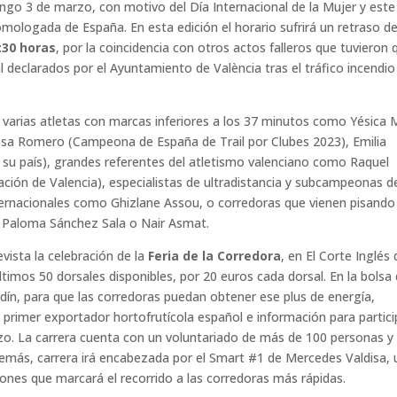
ingo 3 de marzo, con motivo del Día Internacional de la Mujer y est
mologada de España. En esta edición el horario sufrirá un retraso d
:30 horas
, por la coincidencia con otros actos falleros que tuvieron 
al declarados por el Ayuntamiento de València tras el tráfico incendio
n varias atletas con marcas inferiores a los 37 minutos como Yésica
a Romero (Campeona de España de Trail por Clubes 2023), Emilia
 su país), grandes referentes del atletismo valenciano como Raquel
ción de Valencia), especialistas de ultradistancia y subcampeonas d
ternacionales como Ghizlane Assou, o corredoras que vienen pisando
 Paloma Sánchez Sala o Nair Asmat.
evista la celebración de la
Feria de la Corredora
, en El Corte Inglés 
ltimos 50 dorsales disponibles, por 20 euros cada dorsal. En la bolsa 
ldín, para que las corredoras puedan obtener ese plus de energía,
rimer exportador hortofrutícola español e información para partici
zo. La carrera cuenta con un voluntariado de más de 100 personas y
emás, carrera irá encabezada por el Smart #1 de Mercedes Valdisa, 
ones que marcará el recorrido a las corredoras más rápidas.