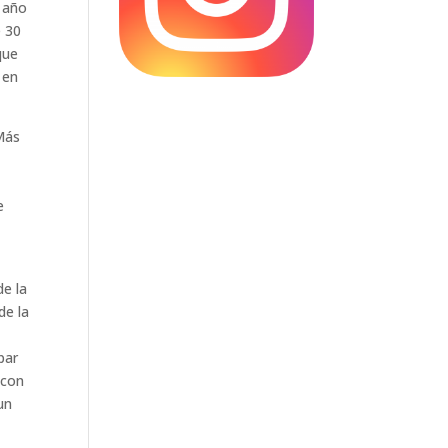
e año
e 30
que
 en
 Más
e
de la
de la
par
 con
un