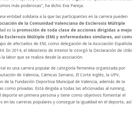
omos más poderosas”, ha dicho Eva Pareja.
a entidad solidaria a la que las participantes en la carrera pueden
ociación de la Comunidad Valenciana de Esclerosis Múltiple
dad es la
promoción de toda clase de acciones dirigidas a mejo
la Esclerosis Múltiple (EM) y enfermedades similares, así com
upo de afectados de EM, como delegación de la Asociación Español
4. En 2014, el Ministerio de Interior le otorgó la Declaración de Util
 la labor que se realiza desde la asociación.
ta! es una carrera popular de categoría femenina organizada por
utación de Valencia, Cárnicas Serrano, El Corte Inglés, la UPV,
n de la Fundación Deportiva Municipal de Valencia, además de la
s como privadas. Está dirigida a todas las aficionadas al running,
del deporte en primera persona y tiene como objetivos fomentar el
s en las carreras populares y conseguir la igualdad en el deporte, así