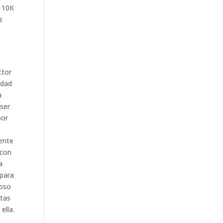
a 10K
s
ctor
idad
a
 ser
por
ente
 con
a
 para
roso
rtas
ella.
.