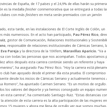
ovincias de España, de 17 países y el 24,9% de ellas harán su primer
ón es la medalla
finisher
conmemorativa que se entregará a todas la
es clubes con más
finishers
en meta serán premiados con un jamón
do, esta tarde, en las instalaciones de El Corte Inglés de Colón, un
tes más numerosos. En el acto han participado,
Pau Pérez Rico
, dire
uiz
, gestor de Comunicación, Relaciones Institucionales y Sostenibil
ano
, responsable de relaciones institucionales de Cárnicas Serrano, l
,
Eva Pareja
y la directora de la 10Kfem,
Maravillas Aparicio.
“Va a
mesa con todas las personas que nos acompañan. Todos apostamos 
iez años después esta carrera continúe siendo un referente y haya
emenino”, ha asegurado Pau Pérez Rico. “Hoy la carrera está plenam
ro club han apoyado desde el primer día esta prueba. El compromiso
esente desde los inicios de Cárnicas Serrano y actualmente tenemos 
ssa Romero”, ha apuntado Carmen Serrano. “Es un motivo de orgullo
os los valores del deporte y ya hemos conseguido un equipo nume
en esta carrera”, ha comentado Santiago Ruiz. “Estas distancias co
 atención de esta carrera es la alta participación de las mujeres en 
mos 15 mujeres y ahora me llena de orgullo ver que somos muchas