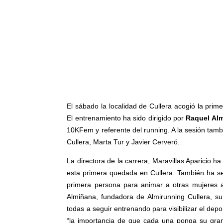
El sábado la localidad de Cullera acogió la pr
El entrenamiento ha sido dirigido por
Raquel Al
10KFem y referente del running. A la sesión tamb
Cullera, Marta Tur y Javier Cerveró.
La directora de la carrera, Maravillas Aparicio h
esta primera quedada en Cullera. También ha señ
primera persona para animar a otras mujeres a
Almiñana, fundadora de Almirunning Cullera, s
todas a seguir entrenando para visibilizar el dep
“la importancia de que cada una ponga su gran