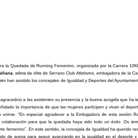
imera la Quedada de Running Femenino, organizada por la Carrera 10
miñana
, atleta de élite de Serrano Club Atletismo, embajadora de la Ca
ién han asistido los concejales de Igualdad y Deportes del Ayuntamien
a agracedcio a las asistentes su presencia y la buena acogida que ha t
alado la importancia de que las mujeres participen y vivan el depor
 unirse. “En especial agradecer a la Embajadora de esta sesión R
u colaboración para que la quedada haya sido todo un éxito. Os án
orte femenino”. En este sentido, la concejala de Igualdad ha querido res
ito de arena para seguir avanzando en la igualdad en el deporte y