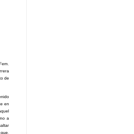
KFem.
rrera
to de
enido
te en
aquel
imo a
altar
 que,