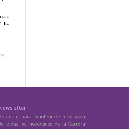
n sus
”, ha
e
cia,
Newsletter