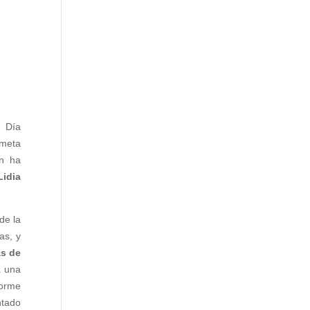
, Día
 meta
n ha
Lidia
de la
as, y
s de
a una
norme
ntado