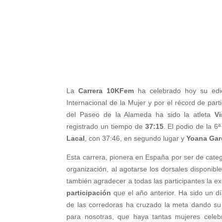
La
Carrera 10KFem
ha celebrado hoy su edic
Internacional de la Mujer y por el récord de par
del Paseo de la Alameda ha sido la atleta
Vi
registrado un tiempo de
37:15
. El podio de la 6
Lacal
, con 37:46, en segundo lugar y
Yoana Gar
Esta carrera, pionera en España por ser de cate
organización, al agotarse los dorsales disponib
también agradecer a todas las participantes la e
participación
que el año anterior. Ha sido un d
de las corredoras ha cruzado la meta dando su
para nosotras, que haya tantas mujeres celeb