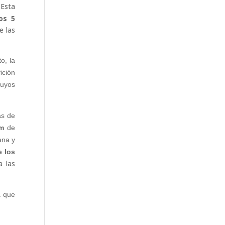
 Esta
os 5
e las
o, la
ﬁción
cuyos
as de
m
de
ana y
 los
a las
a que