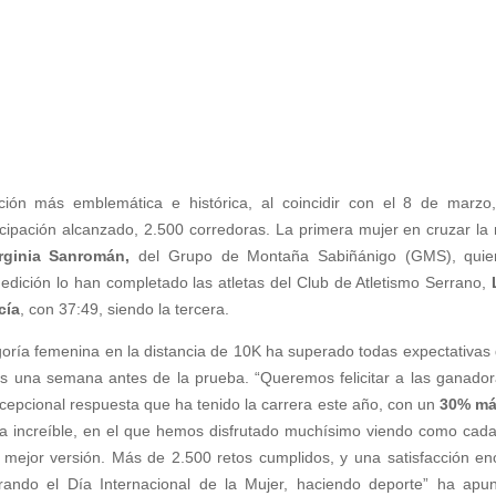
ión más emblemática e histórica, al coincidir con el 8 de marzo
ticipación alcanzado, 2.500 corredoras. La primera mujer en cruzar la
rginia Sanromán,
del Grupo de Montaña Sabiñánigo (GMS), quie
ª edición lo han completado las atletas del Club de Atletismo Serrano,
cía
, con 37:49, siendo la tercera.
goría femenina en la distancia de 10K ha superado todas expectativas 
les una semana antes de la prueba. “Queremos felicitar a las ganador
xcepcional respuesta que ha tenido la carrera este año, con un
30% má
ía increíble, en el que hemos disfrutado muchísimo viendo como cad
 mejor versión. Más de 2.500 retos cumplidos, y una satisfacción e
rando el Día Internacional de la Mujer, haciendo deporte” ha apu