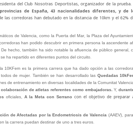
residenta del Club Nosotras Deportistas, organizador de la prueba.
provincias de España, 43 nacionalidades diferentes, y de l
 las corredoras han debutado en la distancia de 10km y el 62% d
ticos de Valencia, como la Puerta del Mar, la Plaza del Ayuntamient
s corredoras han podido descubrir en primera persona la ascendente a
. De hecho, también ha sido notable la aﬂuencia de público general, 
e ha repartido en diferentes puntos del circuito.
la 10KFem es la primera carrera que ha dado opción a las corredor
es, todos de mujer. También se han desarrollado
las
Quedadas 10kFe
nes de entrenamiento en diversas localidades de la Comunitat Valenci
a colaboración de atletas referentes como embajadoras.
Y,
durante
con el objetivo de preparar 
tos
oficiales,
A la Meta con
Serrano
ción de Afectadas por la Endometriosis de Valencia
(AAEV), par
s en la carrera puedan destinar de uno a tres euros.