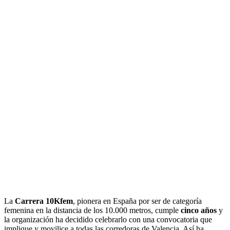
La
Carrera 10Kfem
, pionera en España por ser de categoría
femenina en la distancia de los 10.000 metros, cumple
cinco años
y
la organización ha decidido celebrarlo con una convocatoria que
implique y movilice a todas las corredoras de Valencia. Así ha