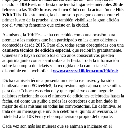
nacido la
10KFest
, una fiesta que tendrá lugar este miércoles
20 de
febrero
, a las
19:30 horas
, en
Loco Club
con la actuación de
Hits
With Tits
. De este modo, la cita no solo persigue conmemorar el
primer lustro de la prueba, sino también visibilizar la gran afición
por el
running
femenino que existe en la ciudad.
Asimismo, la 10KFest se ha concebido como una ocasión para
premiar a las mujeres que han participado en las cinco ediciones
acontecidas desde 2015. Para ello, todas serán obsequiadas con una
camiseta técnica de edición especial
, que recibirán gratuitamente.
Quienes no hayan corrido los cinco años consecutivos pueden
adquirirla junto con sus
entradas
a la fiesta. Toda la información
sobre la compra de tickets y la recogida de la camiseta está
disponible en la web oficial
www.carrera10kfem.com/10kfest/
.
Dicha camiseta técnica presenta un diseño exclusivo y ha sido
bautizada como
#GiveMe5
, la expresión anglosajona que se utiliza
para decir “choca esos cinco” y que aquí sirve como juego de
palabras relacionado con el número de ediciones celebradas hasta la
fecha, así como un guiño a todas las corredoras que han dado lo
mejor de ellas mismas en todas las convocatorias. En definitiva, se
trata de un mensaje que invita a celebrar el quinto aniversario, la
fidelidad a la 10KFem y el compañerismo propio del deporte.
Cada vez son más las mujeres que se animan a iniciarse en el