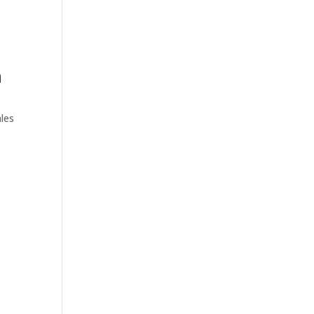
n
les